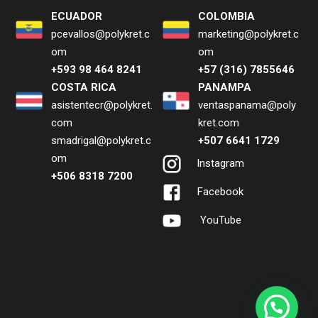
ECUADOR
COLOMBIA
pcevallos@polykret.c
marketing@polykret.c
om
om
+593 98 464 8241
+57 (316) 7855646
COSTA RICA
PANAMPA
asistentecr@polykret.
ventaspanama@poly
com
kret.com
smadrigal@polykret.c
+507 6641 1729
om
Instagram
+506 8318 7200
Facebook
YouTube