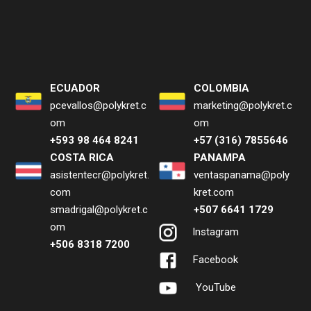
ECUADOR
COLOMBIA
pcevallos@polykret.c
marketing@polykret.c
om
om
+593 98 464 8241
+57 (316) 7855646
COSTA RICA
PANAMPA
asistentecr@polykret.
ventaspanama@poly
com
kret.com
smadrigal@polykret.c
+507 6641 1729
om
Instagram
+506 8318 7200
Facebook
YouTube